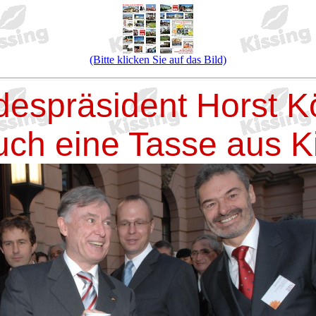
(Bitte klicken Sie auf das Bild)
espräsident Horst K
uch eine Tasse aus K