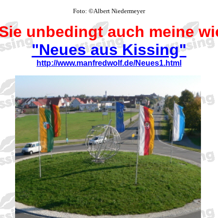
Foto: ©Albert Niedermeyer
Sie unbedingt auch meine wi
"Neues aus Kissing"
http://www.manfredwolf.de/Neues1.html