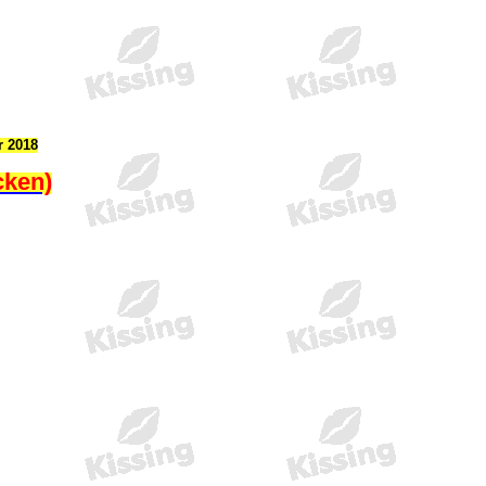
r 2018
cken)