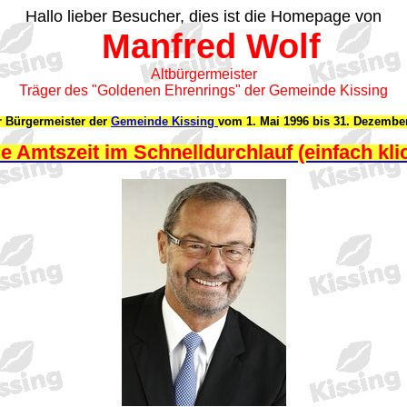
Hallo lieber Besucher, dies ist die Homepage von
Manfred Wolf
Altbürgermeister
Träger des "Goldenen Ehrenrings" der Gemeinde Kissing
r Bürgermeister der
Gemeinde Kissing
vom 1. Mai
1996 bis 31. Dezembe
e Amtszeit im Schnelldurchlauf (einfach kli