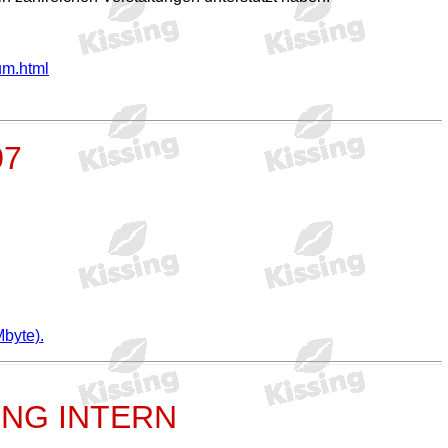
um.html
07
Mbyte).
SING INTERN