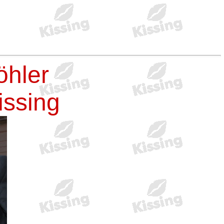
öhler
issing