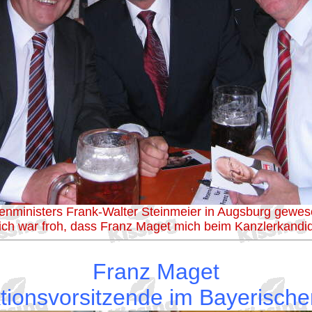
ßenministers Frank-Walter Steinmeier in Augsburg gewes
 ich war froh, dass Franz Maget mich beim Kanzlerkandida
Franz Maget
ionsvorsitzende im Bayerisch