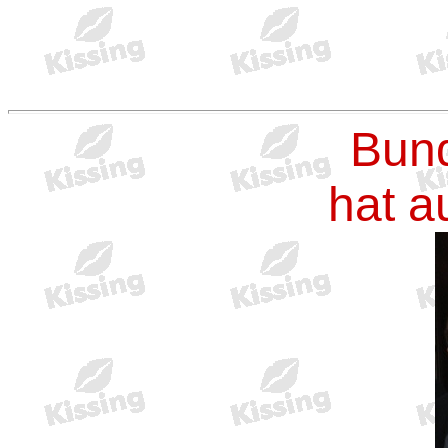
Bund
hat a